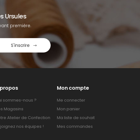
s Ursules
ant première.
S'inscrire
 propos
Mon compte
i sommes-nous ?
Me connecter
s Magasins
Mon panier
tre Atelier de Confection
Ma liste de souhait
joignez nos équipes !
Mes commandes