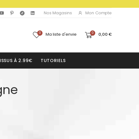
Mon Compte
Nos Magasins
0
0
Ma liste d'envie
0,00 €
ISSUS À 2.99€
TUTORIELS
gne