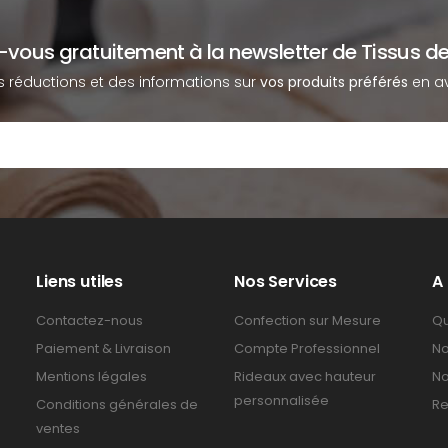
z-vous gratuitement à la newsletter de Tissus de
s réductions et des informations sur
vos produits préférés
en av
Liens utiles
Nos Services
A
Contactez-nous
Confection sur Mesure
Qu
Paiement & Livraison
Compte Professionnel
No
Mentions légales
Rideaux avec hauteur
No
personnalisée
Conditions générales de
Re
ventes