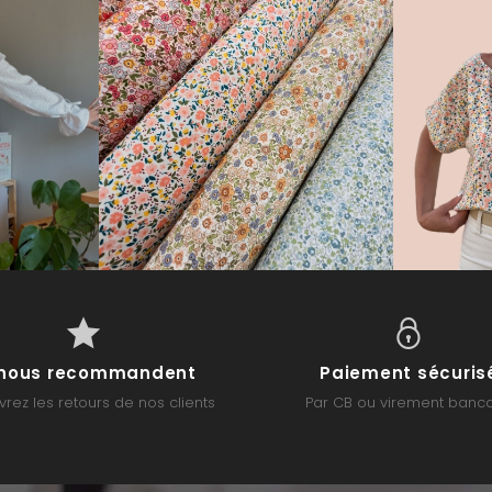
s nous recommandent
Paiement sécuris
rez les retours de nos clients
Par CB ou virement banca