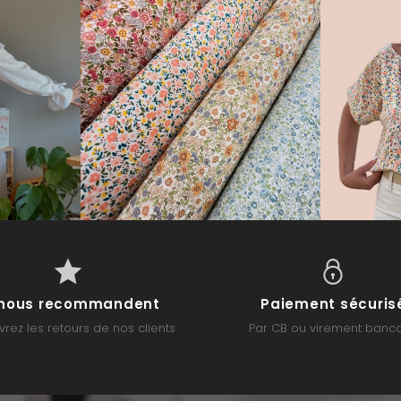
s nous recommandent
Paiement sécuris
rez les retours de nos clients
Par CB ou virement banca