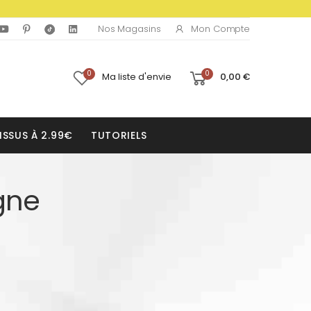
Mon Compte
Nos Magasins
0
0
Ma liste d'envie
0,00 €
ISSUS À 2.99€
TUTORIELS
gne