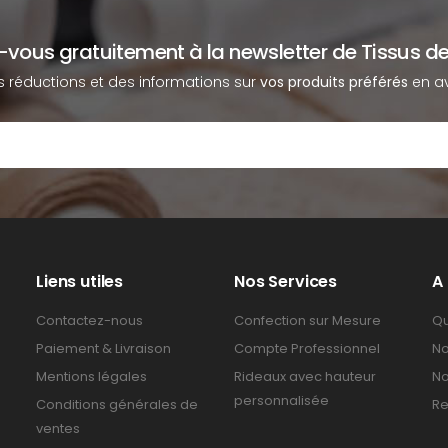
z-vous gratuitement à la newsletter de Tissus de
s réductions et des informations sur
vos produits préférés
en av
Liens utiles
Nos Services
A
Contactez-nous
Confection sur Mesure
Qu
Paiement & Livraison
Compte Professionnel
No
Mentions légales
Rideaux avec hauteur
No
personnalisée
Conditions générales de
Re
ventes