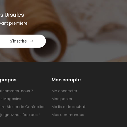
s Ursules
ant première.
S'inscrire
 propos
Mon compte
i sommes-nous ?
Me connecter
s Magasins
Mon panier
tre Atelier de Confection
Ma liste de souhait
joignez nos équipes !
Mes commandes