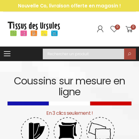
Nouvelle Co, livraison offerte en magasin !
0
0
Toggle mobile menu
Recherche
Coussins sur mesure en
ligne
En 3 clics seulement !