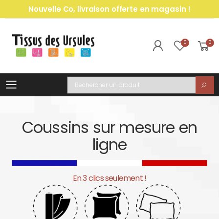
Nouvelle Co, livraison offerte en magasin !
0
0
Toggle mobile menu
Recherche
Coussins sur mesure en
ligne
En 3 clics seulement !