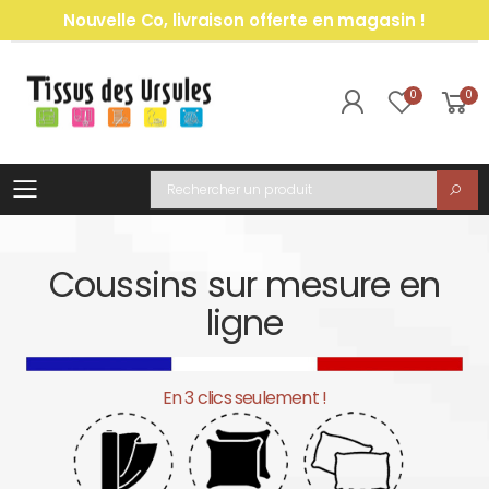
Nouvelle Co, livraison offerte en magasin !
0
0
Toggle mobile menu
Recherche
Coussins sur mesure en
ligne
En 3 clics seulement !