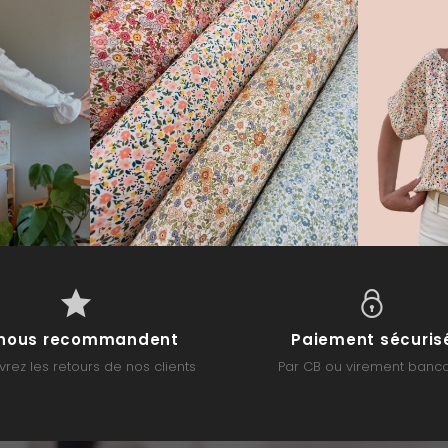
s nous recommandent
Paiement sécuris
rez les retours de nos clients
Par CB ou virement banca