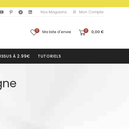
Mon Compte
Nos Magasins
0
0
Ma liste d'envie
0,00 €
ISSUS À 2.99€
TUTORIELS
gne