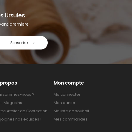
s Ursules
ant première.
S'inscrire
 propos
Mon compte
i sommes-nous ?
Me connecter
s Magasins
Mon panier
tre Atelier de Confection
Ma liste de souhait
joignez nos équipes !
Mes commandes