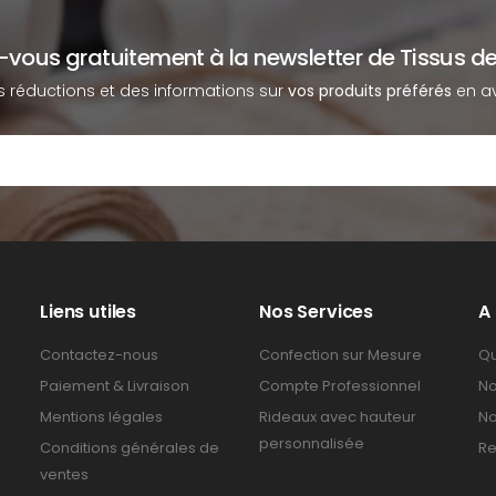
z-vous gratuitement à la newsletter de Tissus de
s réductions et des informations sur
vos produits préférés
en av
Liens utiles
Nos Services
A
Contactez-nous
Confection sur Mesure
Qu
Paiement & Livraison
Compte Professionnel
No
Mentions légales
Rideaux avec hauteur
No
personnalisée
Conditions générales de
Re
ventes