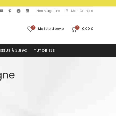
Mon Compte
Nos Magasins
0
0
Ma liste d'envie
0,00 €
ISSUS À 2.99€
TUTORIELS
gne