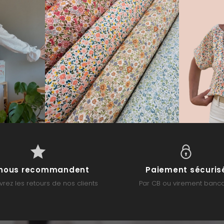
s nous recommandent
Paiement sécuris
rez les retours de nos clients
Par CB ou virement banca