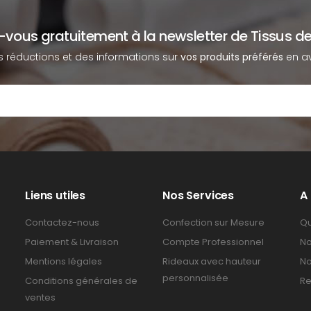
z-vous gratuitement à la newsletter de Tissus de
s réductions et des informations sur
vos produits préférés
en av
Liens utiles
Nos Services
A
Contactez-nous
Confection sur Mesure
Qu
Paiement & Livraison
Compte Professionnel
No
Mentions légales
Rideaux avec hauteur
No
personnalisée
Conditions générales de
Re
ventes