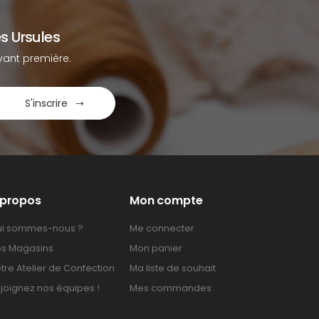
s Ursules
ant première.
S'inscrire
 propos
Mon compte
i sommes-nous ?
Me connecter
s Magasins
Mon panier
tre Atelier de Confection
Ma liste de souhait
joignez nos équipes !
Mes commandes