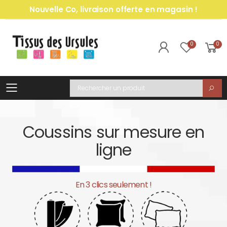
Nouvelle Co, livraison offerte en magasin !
0
0
Toggle mobile menu
Recherche
Coussins sur mesure en
ligne
En 3 clics seulement !