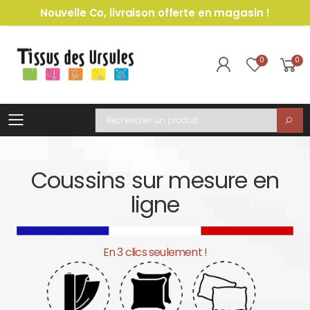
Nouvelle Co, livraison offerte en magasin !
0
0
Toggle mobile menu
Recherche
Coussins sur mesure en
ligne
En 3 clics seulement !