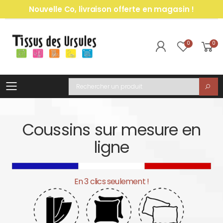
Nouvelle Co, livraison offerte en magasin !
0
0
Toggle mobile menu
Recherche
Coussins sur mesure en
ligne
En 3 clics seulement !