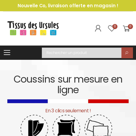
Nouvelle Co, livraison offerte en magasin !
0
0
Toggle mobile menu
Recherche
Coussins sur mesure en
ligne
En 3 clics seulement !