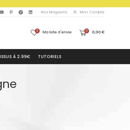
Mon Compte
Nos Magasins
0
0
Ma liste d'envie
0,00 €
ISSUS À 2.99€
TUTORIELS
gne