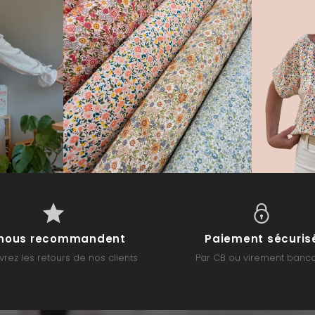
s nous recommandent
Paiement sécuris
rez les retours de nos clients
Par CB ou virement banca