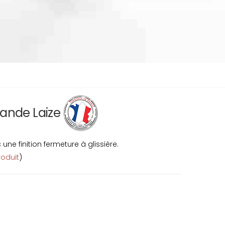
rande Laize
ne finition fermeture à glissière.
roduit
)