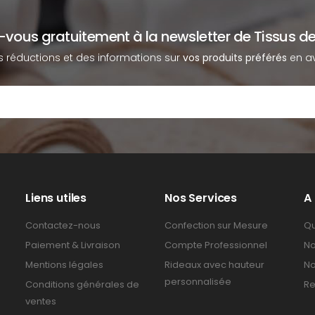
z-vous gratuitement à la newsletter de Tissus de
s réductions et des informations sur
vos produits préférés
en av
Liens utiles
Nos Services
A
Contactez-nous
Confection sur Mesure
Qu
Paiement & Livraison
Compte Professionnel
No
Mentions légales
Rideaux avec hauteur
No
personnalisée
Conditions générales de
Re
ventes