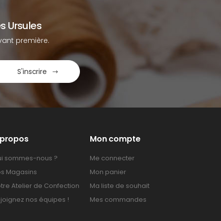
s Ursules
ant première.
S'inscrire
 propos
Mon compte
i sommes-nous ?
Me connecter
s Magasins
Mon panier
tre Atelier de Confection
Ma liste de souhait
joignez nos équipes !
Mes commandes