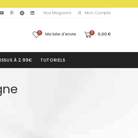
Mon Compte
Nos Magasins
0
0
Ma liste d'envie
0,00 €
ISSUS À 2.99€
TUTORIELS
gne