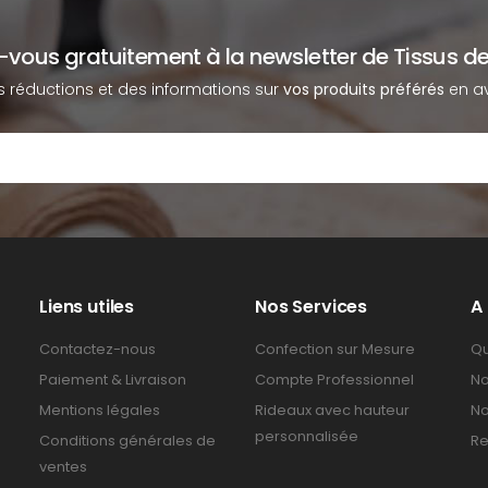
z-vous gratuitement à la newsletter de Tissus de
s réductions et des informations sur
vos produits préférés
en av
Liens utiles
Nos Services
A
Contactez-nous
Confection sur Mesure
Qu
Paiement & Livraison
Compte Professionnel
No
Mentions légales
Rideaux avec hauteur
No
personnalisée
Conditions générales de
Re
ventes