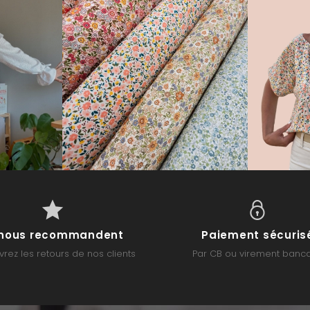
s nous recommandent
Paiement sécuris
rez les retours de nos clients
Par CB ou virement banca