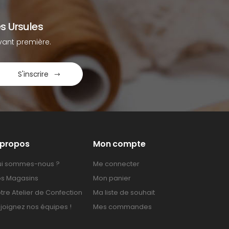
s Ursules
ant première.
S'inscrire
 propos
Mon compte
i sommes-nous ?
Me connecter
s Magasins
Mon panier
tre Atelier de Confection
Ma liste de souhait
joignez nos équipes !
Mes commandes