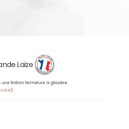
rande Laize
ne finition fermeture à glissière.
roduit
)