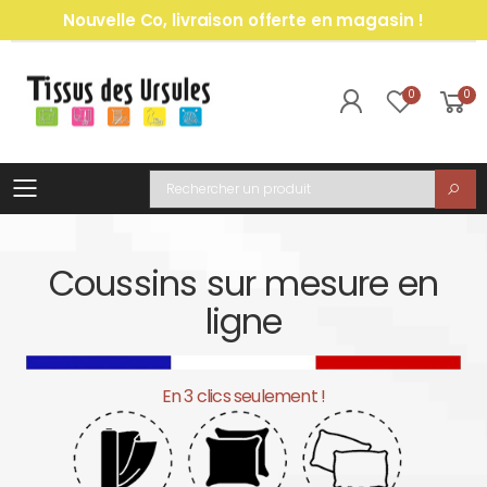
Nouvelle Co, livraison offerte en magasin !
0
0
Toggle mobile menu
Recherche
Coussins sur mesure en
ligne
En 3 clics seulement !