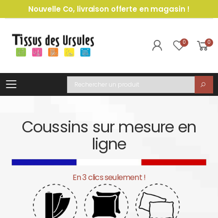
Nouvelle Co, livraison offerte en magasin !
0
0
Toggle mobile menu
Recherche
Coussins sur mesure en
ligne
En 3 clics seulement !