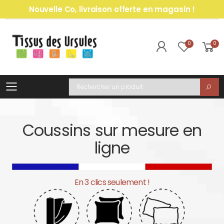
Nouvelle Co, livraison offerte en magasin !
0
0
Toggle mobile menu
Recherche
Coussins sur mesure en
ligne
En 3 clics seulement !