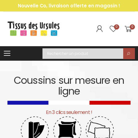
Nouvelle Co, livraison offerte en magasin !
0
0
Toggle mobile menu
Recherche
Coussins sur mesure en
ligne
En 3 clics seulement !