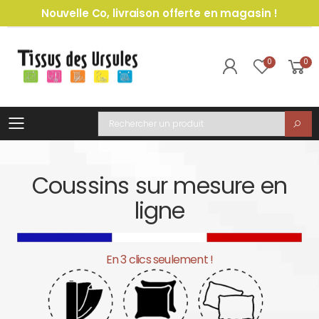
Nouvelle Co, livraison offerte en magasin !
0
0
Toggle mobile menu
Recherche
Coussins sur mesure en
ligne
En 3 clics seulement !