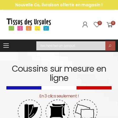
Nouvelle Co, livraison offerte en magasin !
0
0
Toggle mobile menu
Recherche
Coussins sur mesure en
ligne
En 3 clics seulement !