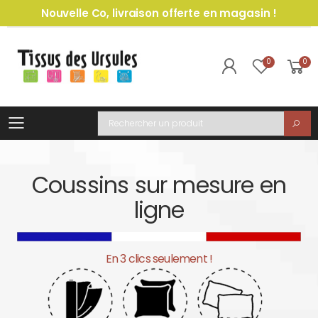
Nouvelle Co, livraison offerte en magasin !
0
0
Toggle mobile menu
Recherche
Coussins sur mesure en
ligne
En 3 clics seulement !