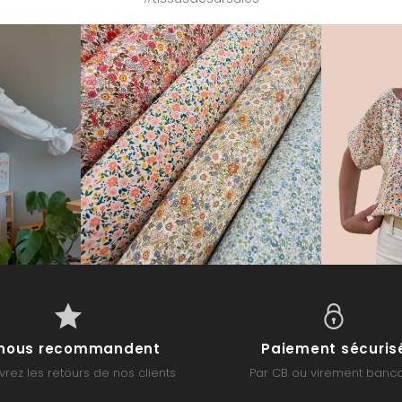
s nous recommandent
Paiement sécuris
rez les retours de nos clients
Par CB ou virement banca