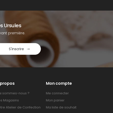
s Ursules
ant première.
S'inscrire
 propos
Mon compte
i sommes-nous ?
Me connecter
s Magasins
Mon panier
tre Atelier de Confection
Ma liste de souhait