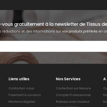
z-vous gratuitement à la newsletter de Tissus de
s réductions et des informations sur
vos produits préférés
en av
Liens utiles
Nos Services
A
Contactez-nous
Confection sur Mesure
Qu
Paiement & Livraison
Compte Professionnel
No
Mentions légales
Rideaux avec hauteur
No