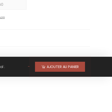
-
cm
-
al :
AJOUTER AU PANIER