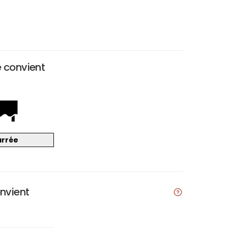
e convient
arrée
onvient