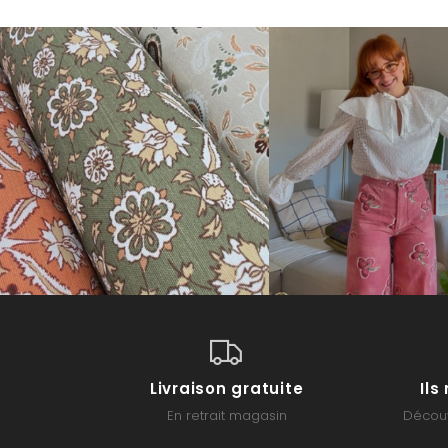
Livraison gratuite
Il
En retrait magasin
Découv