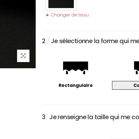
➤ Changer de tissu
2
/
Je sélectionne la forme qui m
Rectangulaire
C
3
/
Je renseigne la taille qui me c