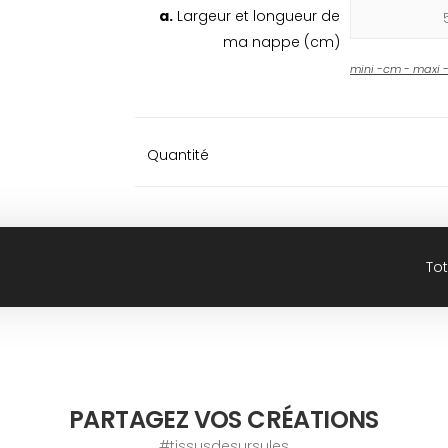
a.
Largeur et longueur de
ma nappe (cm)
mini
-
cm - maxi
Quantité
Tot
PARTAGEZ VOS CRÉATIONS
#tissusdesursules