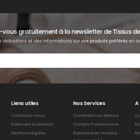
z-vous gratuitement à la newsletter de Tissus de
s réductions et des informations sur
vos produits préférés
en av
Liens utiles
Nos Services
A
Contactez-nous
Confection sur Mesure
Qu
Paiement & Livraison
Compte Professionnel
No
Mentions légales
Rideaux avec hauteur
No