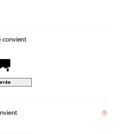
e convient
arrée
onvient