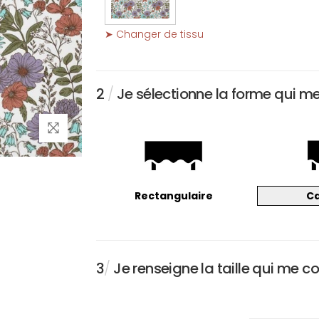
➤ Changer de tissu
2
/
Je sélectionne la forme qui m
Rectangulaire
C
3
/
Je renseigne la taille qui me c