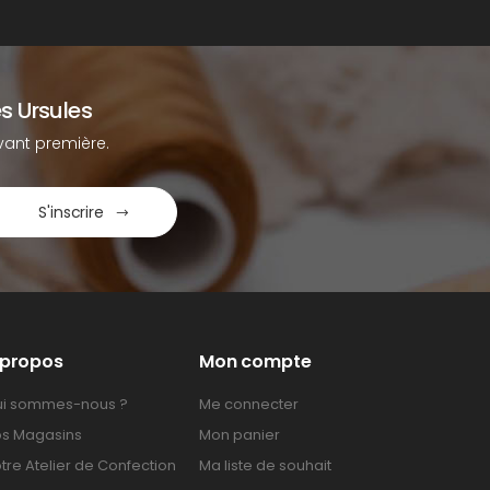
s Ursules
ant première.
S'inscrire
 propos
Mon compte
i sommes-nous ?
Me connecter
s Magasins
Mon panier
tre Atelier de Confection
Ma liste de souhait