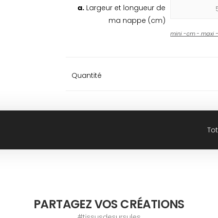
a.
Largeur et longueur de
ma nappe (cm)
mini
-
cm - maxi
Quantité
Tot
PARTAGEZ VOS CRÉATIONS
#tissusdesursules