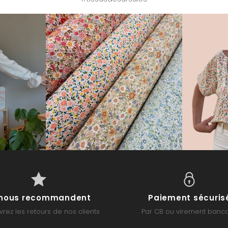
s nous recommandent
Paiement sécuris
rez les retours de nos clients
Par CB ou virement banca