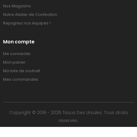
Nos Magasins
Notre Atelier de Confection
Rejoignez nos équipes !
Mon compte
Me connecter
Mon panier
Ma liste de souhait
Mes commandes
Copyright © 2016 - 2026 Tissus Des Ursules. Tous droits
réservés.