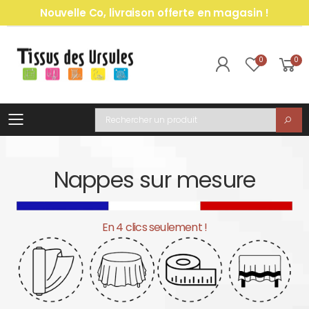
Nouvelle Co, livraison offerte en magasin !
0
0
Toggle mobile menu
Recherche
Nappes sur mesure
En 4 clics seulement !