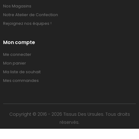
Nos Magasins
Notre Atelier de Confection
Rejoignez nos équipes !
Mon compte
Me connecter
Mon panier
Ma liste de souhait
Mes commandes
Copyright © 2016 - 2026 Tissus Des Ursules. Tous droits
réservés.