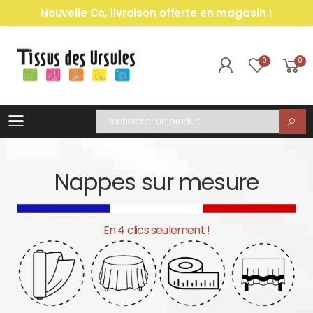
Nouvelle Co, livraison offerte en magasin !
0
0
Toggle mobile menu
Recherche
Nappes sur mesure
En 4 clics seulement !