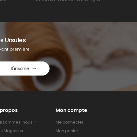
s Ursules
ant première.
S'inscrire
 propos
Mon compte
i sommes-nous ?
Me connecter
s Magasins
Mon panier