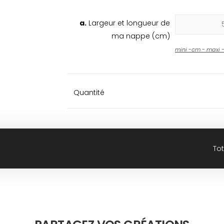
a.
Largeur et longueur de
ma nappe (cm)
mini
-
cm - maxi
Quantité
Tot