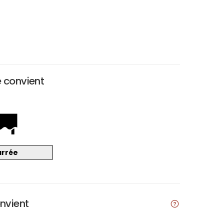
e convient
arrée
onvient