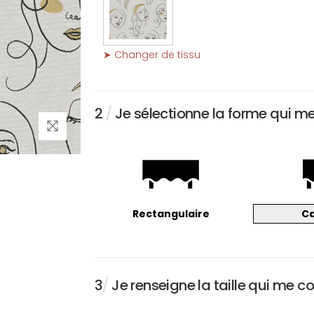
➤ Changer de tissu
2
/
Je sélectionne la forme qui m
Rectangulaire
C
3
/
Je renseigne la taille qui me c