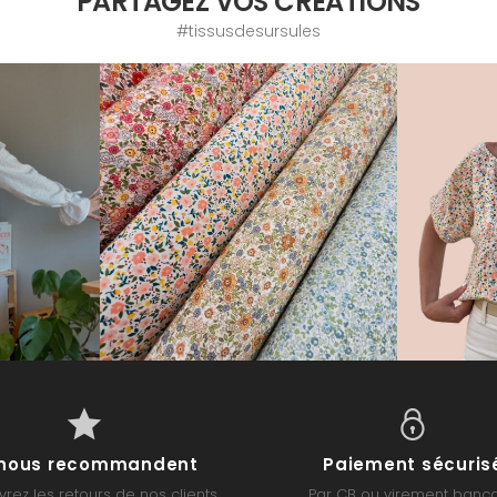
PARTAGEZ VOS CRÉATIONS
#tissusdesursules
s nous recommandent
Paiement sécuris
rez les retours de nos clients
Par CB ou virement banca