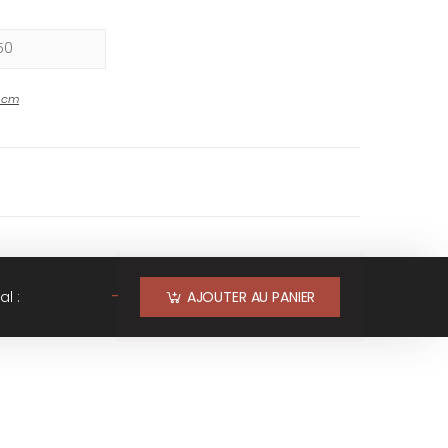
-
cm
-
al :
AJOUTER AU PANIER