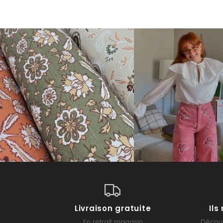
Livraison gratuite
Il
En retrait magasin
Découv