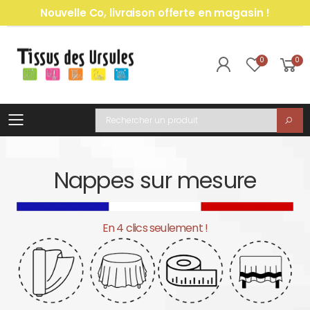
Nouvelle Co, livraison offerte en magasin !
0
0
Toggle mobile menu
Recherche
Nappes sur mesure
En 4 clics seulement !