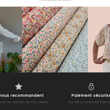
s nous recommandent
Paiement sécuris
rez les retours de nos clients
Par CB ou virement banca