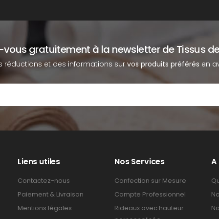
z-vous gratuitement à la newsletter de Tissus de
s réductions et des informations sur
vos produits préférés
en av
Liens utiles
Nos Services
A
Contactez-nous
Confection sur Mesure
Qu
Paiement & Livraison
Compte Professionnel
No
Mentions légales
Rideaux avec hauteur
No