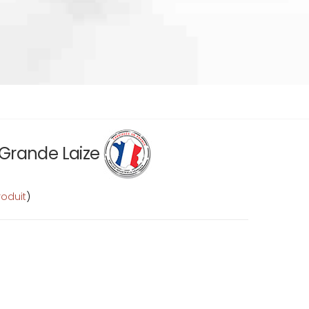
 Grande Laize
roduit
)