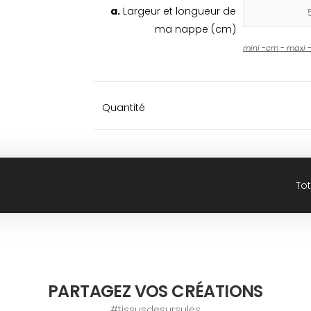
a.
Largeur et longueur de
ma nappe (cm)
mini
-
cm - maxi
Quantité
Tot
PARTAGEZ VOS CRÉATIONS
#tissusdesursules