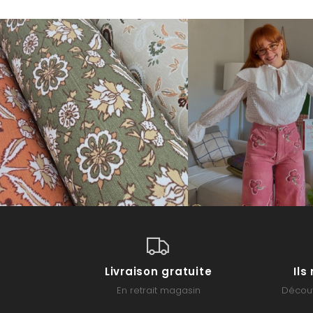
Livraison gratuite
Il
En retrait magasin
Découv