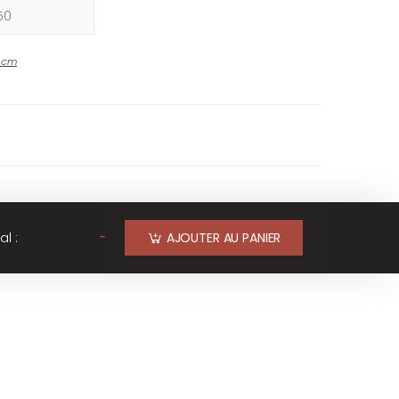
-
cm
-
al :
AJOUTER AU PANIER