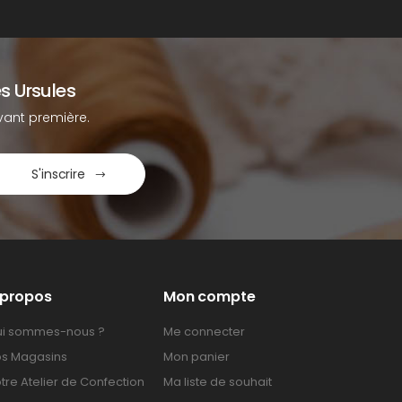
s Ursules
ant première.
S'inscrire
 propos
Mon compte
i sommes-nous ?
Me connecter
s Magasins
Mon panier
tre Atelier de Confection
Ma liste de souhait