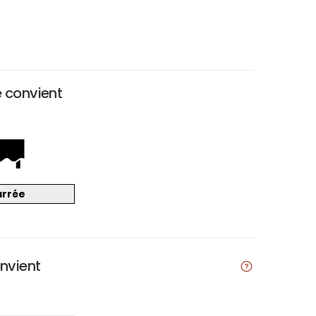
e convient
arrée
onvient