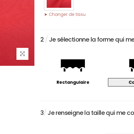
➤ Changer de tissu
2
/
Je sélectionne la forme qui m
Rectangulaire
C
3
/
Je renseigne la taille qui me c