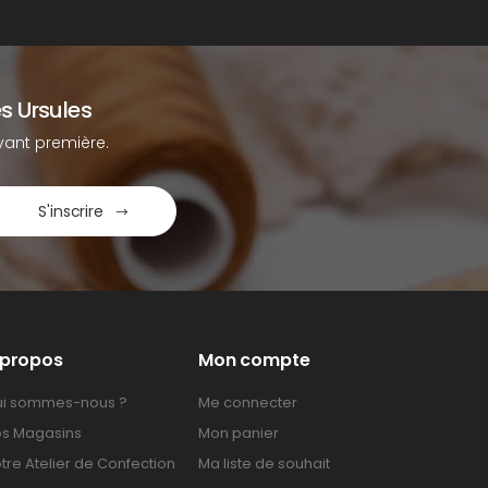
s Ursules
ant première.
S'inscrire
 propos
Mon compte
i sommes-nous ?
Me connecter
s Magasins
Mon panier
tre Atelier de Confection
Ma liste de souhait