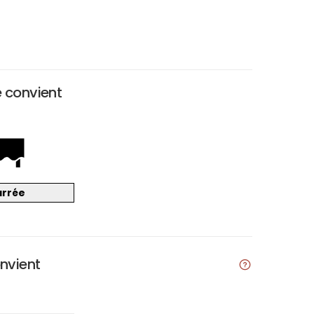
e convient
arrée
onvient