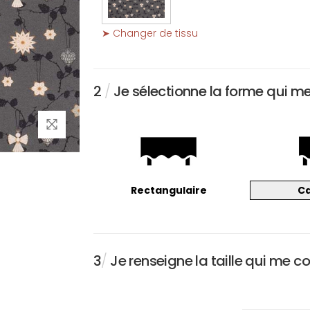
➤ Changer de tissu
2
/
Je sélectionne la forme qui m
Rectangulaire
C
3
/
Je renseigne la taille qui me c