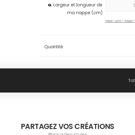
a.
Largeur et longueur de
ma nappe (cm)
mini
-
cm - maxi
Quantité
Tot
PARTAGEZ VOS CRÉATIONS
#tissusdesursules