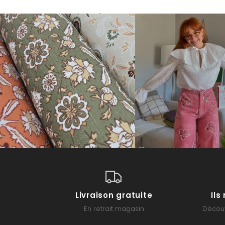
Livraison gratuite
Il
En retrait magasin
Découv