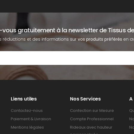
z-vous gratuitement à la newsletter de Tissus de
s réductions et des informations sur
vos produits préférés
en av
Liens utiles
Nos Services
A
Contactez-nous
Confection sur Mesure
Qu
Paiement & Livraison
Compte Professionnel
No
Mentions légales
Rideaux avec hauteur
No