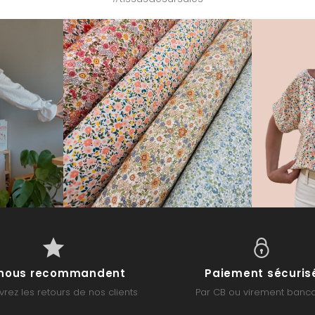
s nous recommandent
Paiement sécuris
rez les retours de nos clients
Par CB ou virement banca