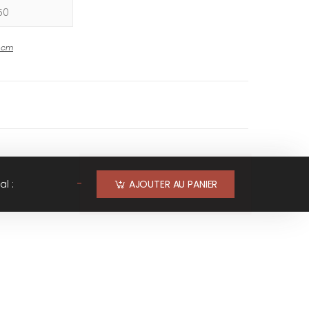
-
cm
-
al :
AJOUTER AU PANIER