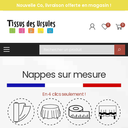
Nouvelle Co, livraison offerte en magasin !
0
0
Toggle mobile menu
Recherche
Nappes sur mesure
En 4 clics seulement !