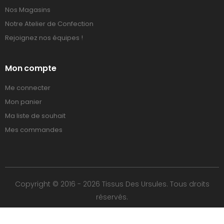
Nos Magasins
Notre Atelier de Confection
Rejoignez nos équipes !
Mon compte
Me connecter
Mon panier
Ma liste de souhait
Mes commandes
Copyright © 2016 - 2026 Tissus Des Ursules. Tous droits
réservés.