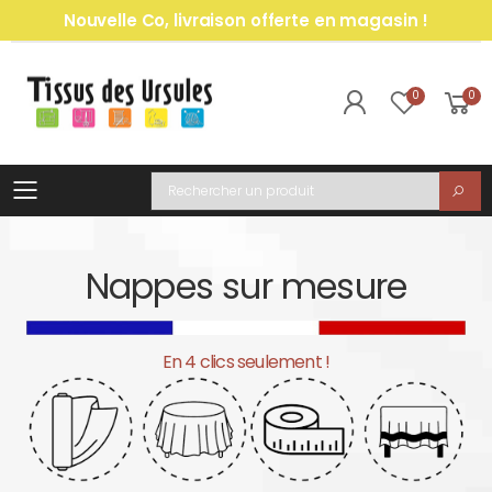
Nouvelle Co, livraison offerte en magasin !
0
0
Toggle mobile menu
Recherche
Nappes sur mesure
En 4 clics seulement !