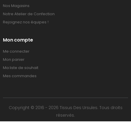
Nos Magasins
Notre Atelier de Confection
Rejoignez nos équipes !
Mon compte
Me connecter
Mon panier
Ma liste de souhait
Mes commandes
Copyright © 2016 - 2026 Tissus Des Ursules. Tous droits
réservés.