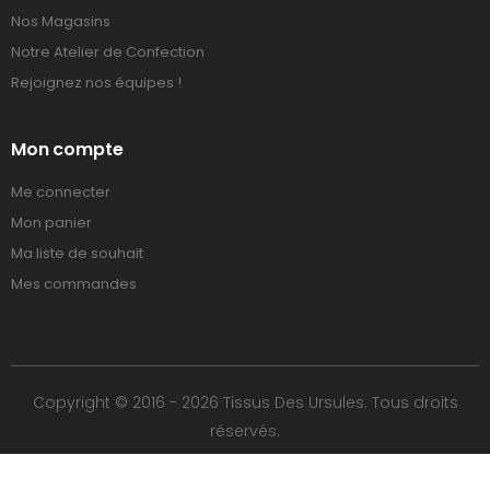
Nos Magasins
Notre Atelier de Confection
Rejoignez nos équipes !
Mon compte
Me connecter
Mon panier
Ma liste de souhait
Mes commandes
Copyright © 2016 - 2026 Tissus Des Ursules. Tous droits
réservés.