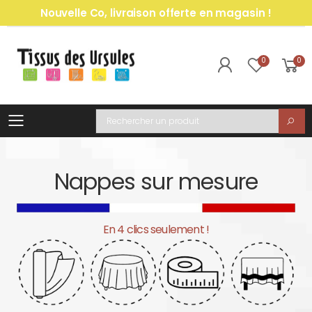
Nouvelle Co, livraison offerte en magasin !
0
0
Toggle mobile menu
Recherche
Nappes sur mesure
En 4 clics seulement !