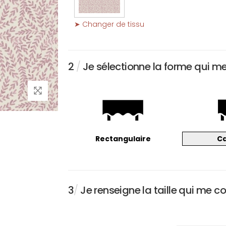
➤ Changer de tissu
2
/
Je sélectionne la forme qui m
Rectangulaire
C
3
/
Je renseigne la taille qui me c