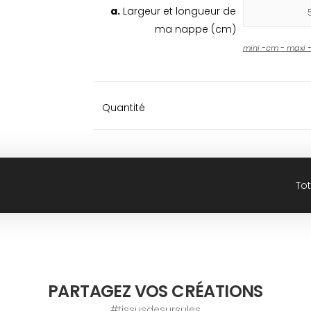
a.
Largeur et longueur de
ma nappe (cm)
mini
-
cm - maxi
Quantité
Tot
PARTAGEZ VOS CRÉATIONS
#tissusdesursules