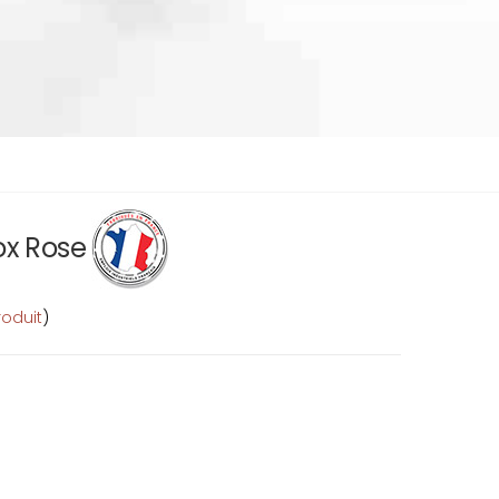
Nox Rose
roduit
)