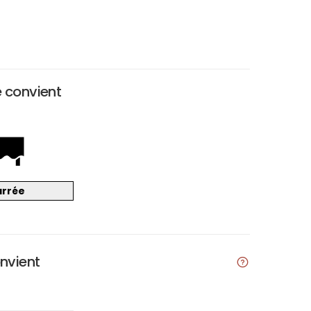
e convient
arrée
onvient