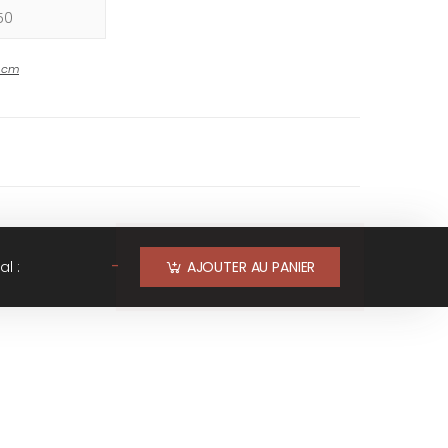
-
cm
-
al :
AJOUTER AU PANIER