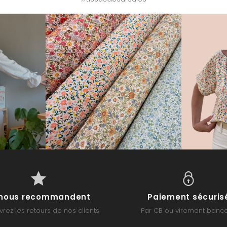
s nous recommandent
Paiement sécuris
rez les retours de nos clients
Par CB ou virement banca