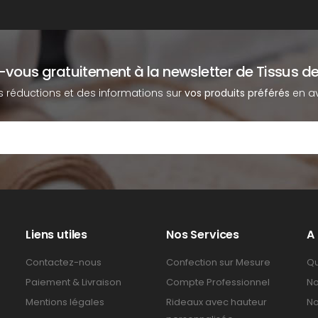
z-vous gratuitement à la newsletter de Tissus de
s réductions et des informations sur
vos produits préférés
en av
Liens utiles
Nos Services
A
Contactez-nous
Confection sur Mesure
Qu
Paiement & Livraison
Compte Professionnel
No
Mentions légales
Rideaux avec hauteur
No