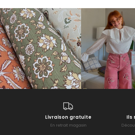
Livraison gratuite
Il
En retrait magasin
Découv