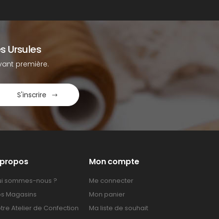
s Ursules
ant première.
S'inscrire
 propos
Mon compte
i sommes-nous ?
Me connecter
s Magasins
Mon panier
tre Atelier de Confection
Ma liste de souhait