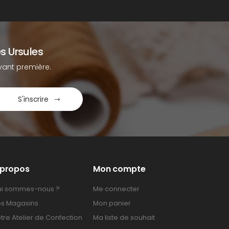
s Ursules
ant première.
S'inscrire
 propos
Mon compte
i sommes-nous ?
Me connecter
s Magasins
Mon panier
tre Atelier de Confection
Ma liste de souhait