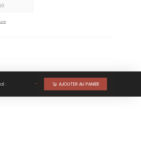
-
cm
-
al :
AJOUTER AU PANIER