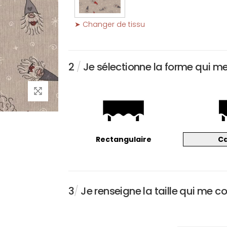
➤ Changer de tissu
2
/
Je sélectionne la forme qui m
Rectangulaire
C
3
/
Je renseigne la taille qui me c