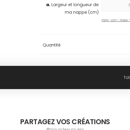
a.
Largeur et longueur de
ma nappe (cm)
mini
-
cm - maxi
Quantité
Tot
PARTAGEZ VOS CRÉATIONS
#tissusdesursules