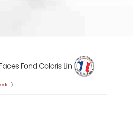
Faces Fond Coloris Lin
roduit
)