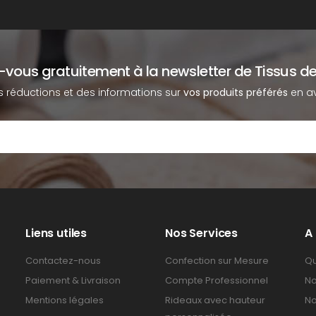
z-vous gratuitement à la newsletter de Tissus de
s réductions et des informations sur
vos produits préférés
en av
Liens utiles
Nos Services
A
Contactez-nous
Confection sur Mesure
Qu
Paiement & Livraison
Compte Professionnel
No
Mentions légales
Rideaux avec hauteur
No