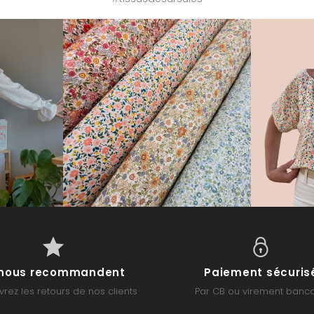
s nous recommandent
Paiement sécuris
rez les retours de nos clients
Par CB ou virement banca