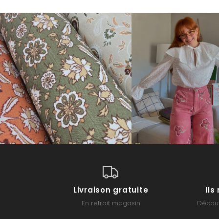
Livraison gratuite
Il
En retrait magasin
Découv