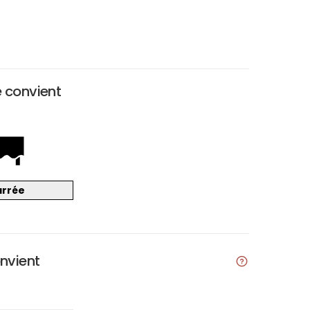
e convient
arrée
onvient