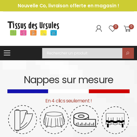
Nouvelle Co, livraison offerte en magasin !
0
0
Toggle mobile menu
Recherche
Nappes sur mesure
En 4 clics seulement !