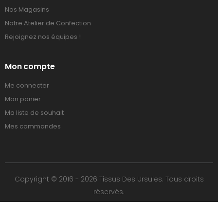
Nos Magasins
Notre Atelier de Confection
Rejoignez nos équipes !
Mon compte
Me connecter
Mon panier
Ma liste de souhait
Mes commandes
Copyright © 2016 - 2026 Tissus Des Ursules. Tous droits
réservés.