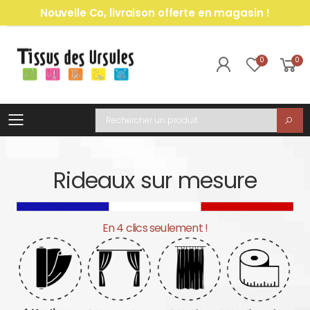
Nouvelle Co, livraison offerte en magasin !
0
0
Toggle mobile menu
Recherche
Rideaux sur mesure
En 4 clics seulement !