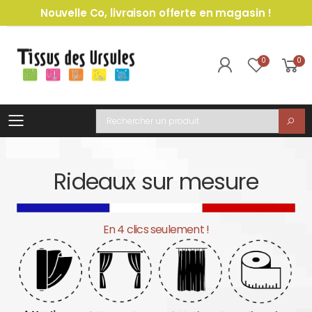
Nouvelle Co, livraison offerte en magasin !
0
0
Toggle mobile menu
Recherche
Rideaux sur mesure
En 4 clics seulement !