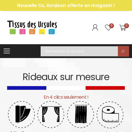
Nouvelle Co, livraison offerte en magasin !
0
0
Toggle mobile menu
Recherche
Rideaux sur mesure
En 4 clics seulement !