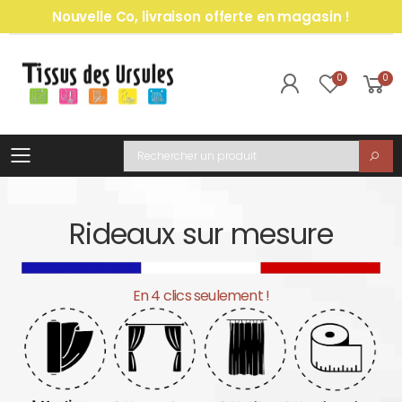
Nouvelle Co, livraison offerte en magasin !
0
0
Toggle mobile menu
Recherche
Rideaux sur mesure
En 4 clics seulement !