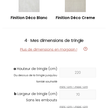
Finition Déco Blanc
Finition Déco Creme
4
-
Mes dimensions de tringle
Plus de dimensions en magasin !
a
Hauteur de tringle (cm)
Du dessus de la tringle jusqu'au
tombé souhaité
mini
-
cm - maxi
-
cm
b
Largeur de tringle (cm)
Sans les embouts
mini
-
cm - maxi
-
cm