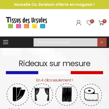
Nouvelle Co, livraison offerte en magasin !
0
0
Toggle mobile menu
Recherche
Rideaux sur mesure
En 4 clics seulement !