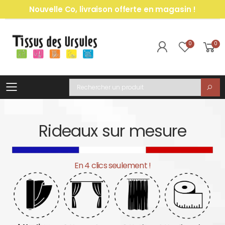
Nouvelle Co, livraison offerte en magasin !
0
0
Toggle mobile menu
Recherche
Rideaux sur mesure
En 4 clics seulement !