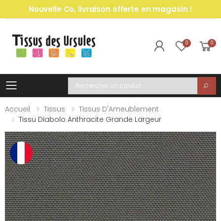
Nouvelle Co, livraison offerte en magasin !
0
0
Toggle mobile menu
Recherche
Accueil
Tissus
Tissus D'Ameublement
Tissu Diabolo Anthracite Grande Largeur