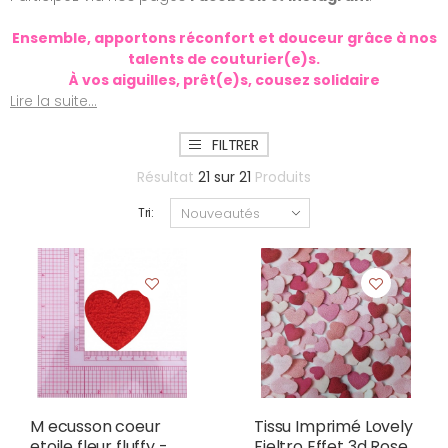
Ensemble, apportons réconfort et douceur grâce à nos
talents de couturier(e)s.
À vos aiguilles, prêt(e)s, cousez solidaire
Lire la suite...
FILTRER
Résultat
21
sur
21
Produits
Tri:
M ecusson coeur
Tissu Imprimé Lovely
etoile fleur fluffy -
Fieltro Effet 3d Rose