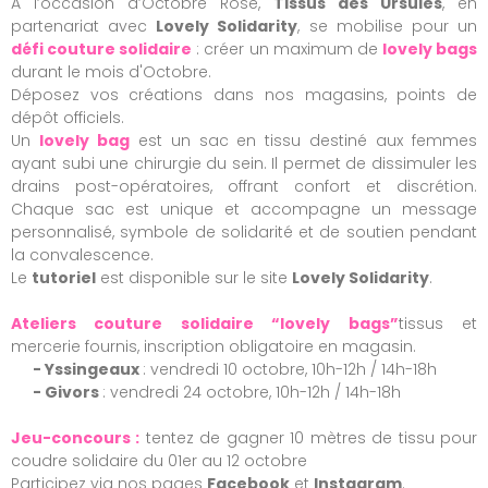
À l’occasion d’Octobre Rose,
Tissus des Ursules
, en
partenariat avec
Lovely Solidarity
, se mobilise pour un
défi couture solidaire
: créer un maximum de
lovely bags
durant le mois d'Octobre.
Déposez vos créations dans nos magasins,
points de
dépôt officiels.
Un
lovely bag
est un sac en tissu destiné aux femmes
ayant subi une chirurgie du sein. Il permet de dissimuler les
drains post-opératoires, offrant confort et discrétion.
Chaque sac est unique et accompagne un message
personnalisé, symbole de solidarité et de soutien pendant
la convalescence.
Le
tutoriel
est disponible sur le site
Lovely Solidarity
.
Ateliers couture solidaire “lovely bags”
tissus et
mercerie fournis, inscription obligatoire en magasin.
- Yssingeaux
: vendredi 10 octobre, 10h-12h / 14h-18h
- Givors
: vendredi 24 octobre, 10h-12h / 14h-18h
Jeu-concours :
tentez de gagner 10 mètres de tissu pour
coudre solidaire du 01er au 12 octobre
Participez via nos pages
Facebook
et
Instagram
.