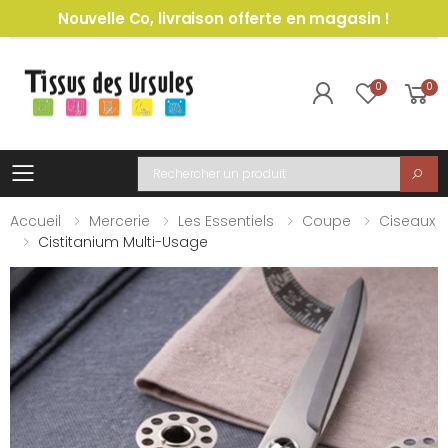
Nouvelle Co, livraison offerte en magasin !
0
0
Toggle mobile menu
Recherche
Accueil
Mercerie
Les Essentiels
Coupe
Ciseaux
Cistitanium Multi-Usage