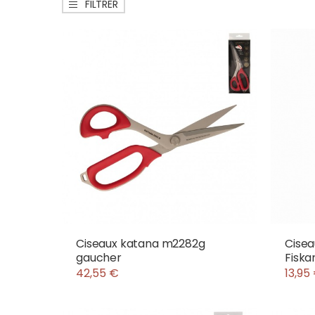
FILTRER
Ciseaux katana m2282g
Cisea
gaucher
Fiska
42,55 €
13,95