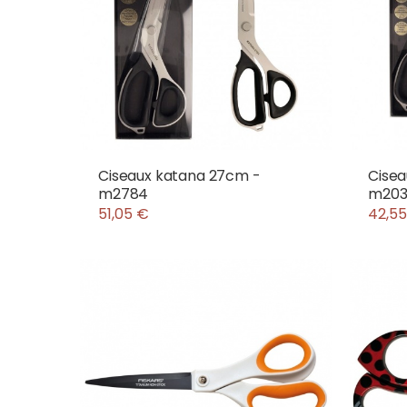
Ciseaux katana 27cm -
Cisea
m2784
m203
51,05 €
42,5