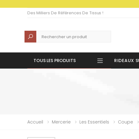
Des Milliers De Références De Tissus !
Recherche
TOUS LES PRODUITS
RIDEAUX S
Accueil
Mercerie
Les Essentiels
Coupe