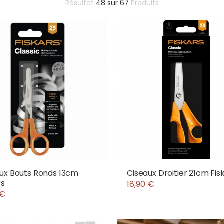
Résultat
48
sur
67
Produits
ux Bouts Ronds 13cm
Ciseaux Droitier 21cm Fis
rs
18,90 €
 €