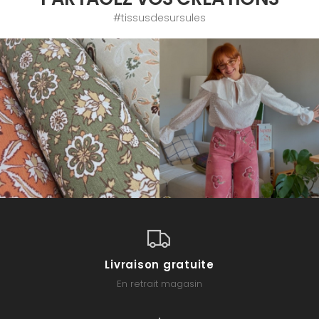
#tissusdesursules
Livraison gratuite
En retrait magasin