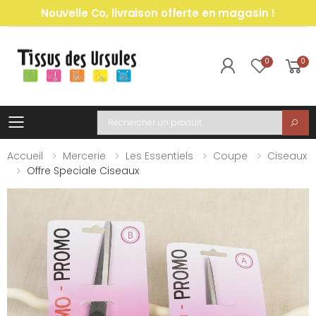
Nouvelle Co, livraison offerte en magasin !
0
0
Toggle mobile menu
Recherche
Accueil
Mercerie
Les Essentiels
Coupe
Ciseaux
Offre Speciale Ciseaux