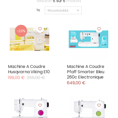
Résultat
6
sur
6
Produits
Tri:
-23%
Machine A Coudre
Machine A Coudre
Husqvarna Viking E10
Pfaff Smarter Bleu
260c Electronique
199,00 €
259,00 €
649,00 €