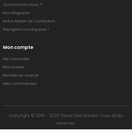
Qui sommes-nous ?
Nos Magasins
Notre Atelier de Confection
Rejoignez nos équipes !
Mon compte
Me connecter
Mon panier
Ma liste de souhait
Mes commandes
Copyright © 2016 - 2026 Tissus Des Ursules. Tous droits
réservés.