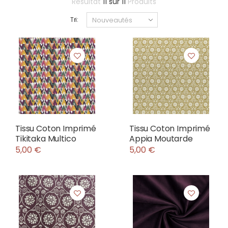
Résultat
11
sur
11
Produits
Tri:
Tissu Coton Imprimé
Tissu Coton Imprimé
Tikitaka Multico
Appia Moutarde
5,00 €
5,00 €