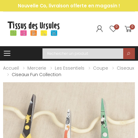
Nouvelle Co, livraison offerte en magasin !
0
0
Toggle mobile menu
Recherche
Accueil
Mercerie
Les Essentiels
Coupe
Ciseaux
Ciseaux Fun Collection