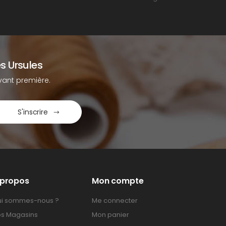
s Ursules
ant première.
S'inscrire
 propos
Mon compte
i sommes-nous ?
Me connecter
s Magasins
Mon panier