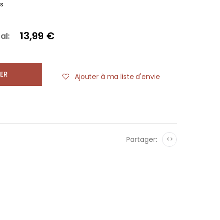
es
13,99 €
al:
ER
Ajouter à ma liste d'envie
Partager:
<>