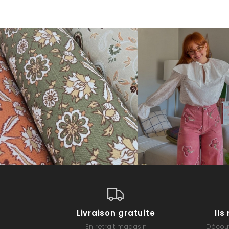
Livraison gratuite
Il
En retrait magasin
Découv