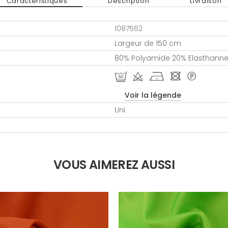
Caractéristiques
Description
Livraison
1087562
Largeur de 150 cm
80% Polyamide 20% Elasthann
R d h - *
Voir la légende
Uni
VOUS AIMEREZ AUSSI