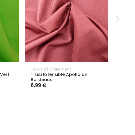
Tissus d'Habillement
Tissus 
 Vert
Tissu Extensible Apollo Uni
Tissu 
Bordeaux
6,99 
6,99 €