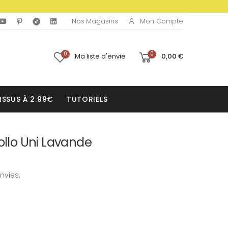
Mon Compte
Nos Magasins
0
0
Ma liste d'envie
0,00 €
ISSUS À 2.99€
TUTORIELS
ollo Uni Lavande
nvies.