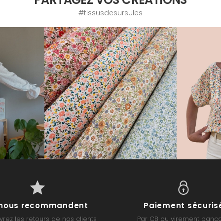
#tissusdesursules
s nous recommandent
Paiement sécuris
rez les retours de nos clients
Par CB ou virement banca