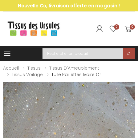
Nouvelle Co, livraison offerte en magasin !
0
0
Toggle mobile menu
Recherche
Accueil
Tissus
Tissus D'Ameublement
Tissus Voilage
Tulle Paillettes Ivoire Or